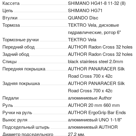
Кассета
SHIMANO HG41-8 11-32 (8)
Цепь
SHIMANO HG71
Втулки
QUANDO Disc
Тормоза
TEKTRO Vela, дисковые
гидравлические, ротор 6"
Тормозные ручки
TEKTRO Vela
Передний обод
AUTHOR Radon Cross 32 holes
Задний обод
AUTHOR Radon Cross 32 holes
Спицы
black stainless steel 2.0mm
Передняя покрышка
AUTHOR PANARACER Silk
Road Cross 700 x 42c
Задняя покрышка
AUTHOR PANARACER Silk
Road Cross 700 x 42c
Педали
алюминиевые Author
Руль
AUTHOR 20 mm 660 mm
Ручки на руль
AUTHOR ErgoGrip Bar Ends
Вынос руля
алюминиевый UNO 1-1/8"
Подседельный штырь
алюминиевый AUTHOR
Диаметр подседельного
27,2 мм.