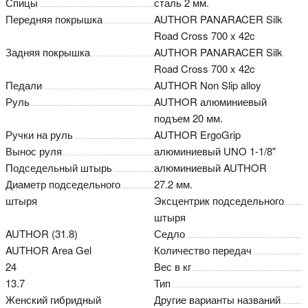
Спицы
сталь 2 мм.
Передняя покрышка
AUTHOR PANARACER Silk
Road Cross 700 x 42c
Задняя покрышка
AUTHOR PANARACER Silk
Road Cross 700 x 42c
Педали
AUTHOR Non Slip alloy
Руль
AUTHOR алюминиевый
подъем 20 мм.
Ручки на руль
AUTHOR ErgoGrip
Вынос руля
алюминиевый UNO 1-1/8"
Подседельный штырь
алюминиевый AUTHOR
Диаметр подседельного
27.2 мм.
штыря
Эксцентрик подседельного
штыря
AUTHOR (31.8)
Седло
AUTHOR Area Gel
Количество передач
24
Вес в кг
13.7
Тип
Женский гибридный
Другие варианты названий