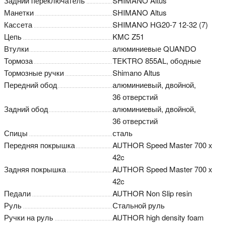
Задний переключатель
SHIMANO Altus
Манетки
SHIMANO Altus
Кассета
SHIMANO HG20-7 12-32 (7)
Цепь
KMC Z51
Втулки
алюминиевые QUANDO
Тормоза
TEKTRO 855AL, ободные
Тормозные ручки
Shimano Altus
Передний обод
алюминиевый, двойной,
36 отверстий
Задний обод
алюминиевый, двойной,
36 отверстий
Спицы
сталь
Передняя покрышка
AUTHOR Speed Master 700 x
42c
Задняя покрышка
AUTHOR Speed Master 700 x
42c
Педали
AUTHOR Non Slip resin
Руль
Стальной руль
Ручки на руль
AUTHOR high density foam