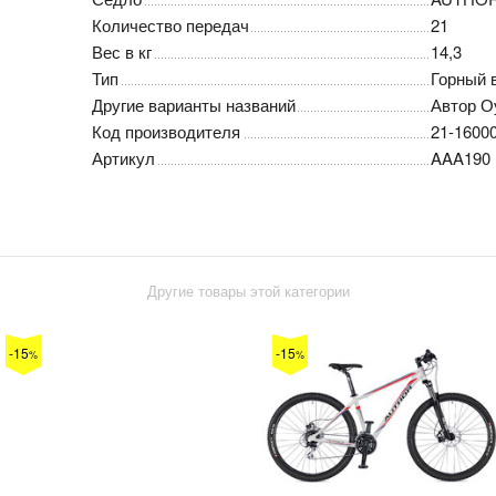
Количество передач
21
Вес в кг
14,3
Тип
Горный 
Другие варианты названий
Автор О
Код производителя
21-1600
Артикул
AAA190
Другие товары этой категории
-15
-15
%
%