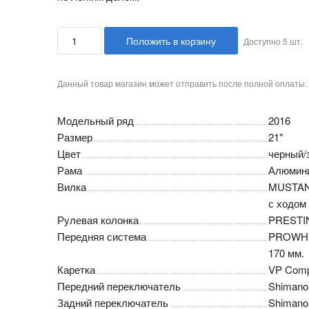
Положить в корзину
Доступно
5
шт.
Данный товар магазин может отправить после полной оплаты.
Модельный ряд
2016
Размер
21"
Цвет
черный/
Рама
Алюмини
Вилка
MUSTANG
с ходом 
Рулевая колонка
PRESTIN
Передняя система
PROWHEE
170 мм.
Каретка
VP Com
Передний переключатель
Shimano
Задний переключатель
Shimano