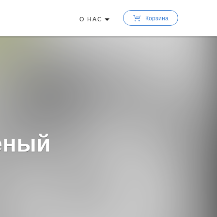
Корзина
О НАС
еный