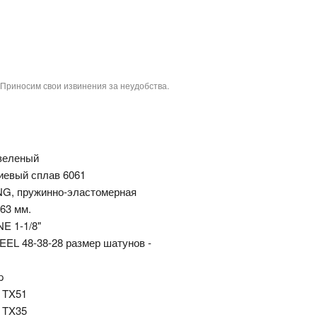
 Приносим свои извинения за неудобства.
зеленый
евый сплав 6061
, пружинно-эластомерная
63 мм.
E 1-1/8"
L 48-38-28 размер шатунов -
p
 TX51
 TX35