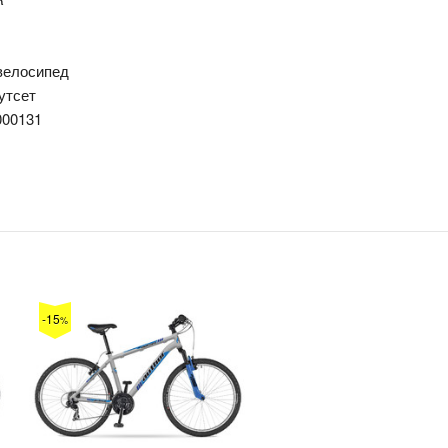
велосипед
утсет
000131
-15
%