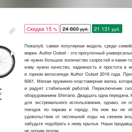
Скидка 15
24 860
21 131
%
руб.
руб.
Пожалуй, самая популярная модель среди семей
марки. Author Outset - это прогулочный универсал
не нужно большое количество скоростей и какие-то
кому нужно качество, надежность и простота в и
в горном велосипеде Author Outset 2016 года. Пр
6061. Мягкая пружинно-эластомерная вилка, котор
и радует стабильной работой. Переключение ск
оборудованием Shimano. Двадцать одна передача. К
для экстремального использования, однако, он 
поездок по паркам и городу. На нем вы не об
удовольствия от неспешной езды на свежем воз
забудьте подобрать к нему крылья. Наши продавц
не легким делом.