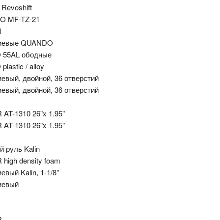
Revoshift
O MF-TZ-21
1
иевые QUANDO
 55AL ободные
lastic / alloy
евый, двойной, 36 отверстий
евый, двойной, 36 отверстий
AT-1310 26"x 1.95"
AT-1310 26"x 1.95"
 руль Kalin
high density foam
вый Kalin, 1-1/8"
иевый
R