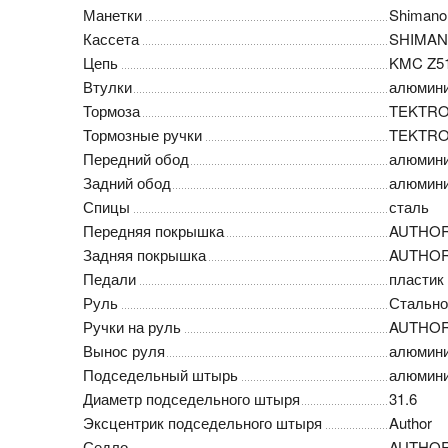
Манетки
Shimano 
Кассета
SHIMAN
Цепь
KMC Z5
Втулки
алюмин
Тормоза
TEKTRO
Тормозные ручки
TEKTRO p
Передний обод
алюмини
Задний обод
алюмини
Спицы
сталь
Передняя покрышка
AUTHOR 
Задняя покрышка
AUTHOR 
Педали
пластик
Руль
Стальной
Ручки на руль
AUTHOR 
Вынос руля
алюминие
Подседельный штырь
алюмин
Диаметр подседельного штыря
31.6
Эксцентрик подседельного штыря
Author
Седло
AUTHO