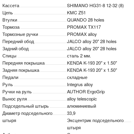
Кассета
SHIMANO HG31-8 12-32 (8)
Цепь
KMC Z51
Втулки
QUANDO 28 holes
Тормоза
PROMAX TX117
Тормозные ручки
PROMAX alloy
Передний обод
JALCO alloy 20" 28 holes
Задний обод
JALCO alloy 20" 28 holes
Спицы
сталь 2 мм.
Передняя покрышка
KENDA K-193 20" x 1.50"
Задняя покрышка
KENDA K-193 20" x 1.50"
Педали
складные
Руль
Integrus alloy
Ручки на руль
AUTHOR ErgoGrip
Вынос руля
alloy telescopic
Подседельный штырь
алюминиевый
Диаметр подседельного
33,9
штыря
Эксцентрик подседельного
штыря