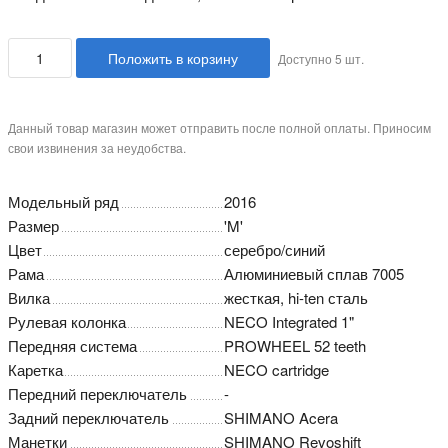
Положить в корзину
Доступно
5
шт.
Данный товар магазин может отправить после полной оплаты. Приносим
свои извинения за неудобства.
Модельный ряд
2016
Размер
'M'
Цвет
серебро/синий
Рама
Алюминиевый сплав 7005
Вилка
жесткая, hi-ten сталь
Рулевая колонка
NECO Integrated 1"
Передняя система
PROWHEEL 52 teeth
Каретка
NECO cartridge
Передний переключатель
-
Задний переключатель
SHIMANO Acera
Манетки
SHIMANO Revoshift