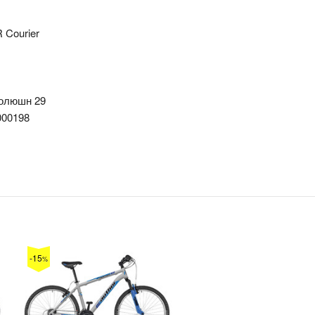
Courier
олюшн 29
000198
-15
%