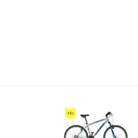
-15
%