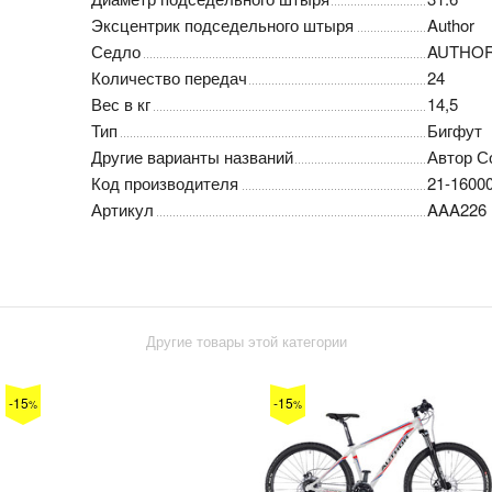
Эксцентрик подседельного штыря
Author
Седло
AUTHOR 
Количество передач
24
Вес в кг
14,5
Тип
Бигфут
Другие варианты названий
Автор С
Код производителя
21-1600
Артикул
AAA226
Другие товары этой категории
-15
-15
%
%