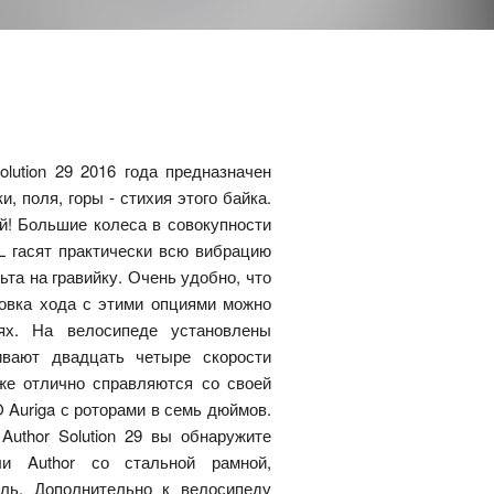
lution 29 2016 года предназначен
, поля, горы - стихия этого байка.
й! Большие колеса в совокупности
L гасят практически всю вибрацию
ьта на гравийку. Очень удобно, что
ровка хода с этими опциями можно
ях. На велосипеде установлены
ивают двадцать четыре скорости
кже отлично справляются со своей
Auriga с роторами в семь дюймов.
Author Solution 29 вы обнаружите
ли Author со стальной рамной,
ль. Дополнительно к велосипеду