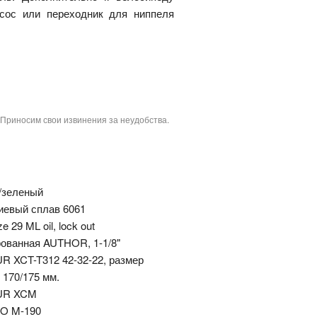
сос или переходник для ниппеля
 Приносим свои извинения за неудобства.
/зеленый
евый сплав 6061
e 29 ML oil, lock out
рованная AUTHOR, 1-1/8"
 XCT-T312 42-32-22, размер
 170/175 мм.
UR XCM
O M-190