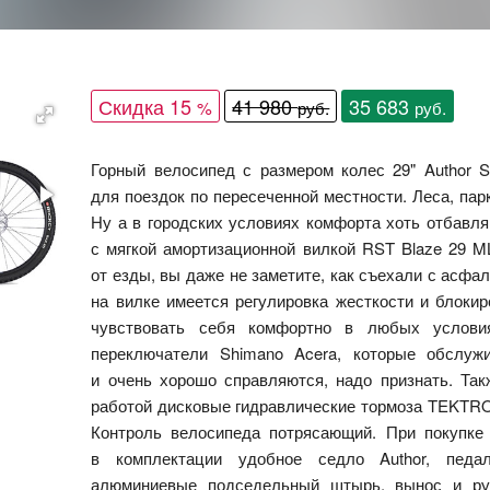
Скидка 15
41 980
35 683
%
руб.
руб.
Горный велосипед с размером колес 29" Author So
для поездок по пересеченной местности. Леса, парки
Ну а в городских условиях комфорта хоть отбавля
с мягкой амортизационной вилкой RST Blaze 29 M
от езды, вы даже не заметите, как съехали с асфал
на вилке имеется регулировка жесткости и блоки
чувствовать себя комфортно в любых услови
переключатели Shimano Acera, которые обслуж
и очень хорошо справляются, надо признать. Та
работой дисковые гидравлические тормоза TEKTRO 
Контроль велосипеда потрясающий. При покупке 
в комплектации удобное седло Author, педа
алюминиевые подседельный штырь, вынос и ру