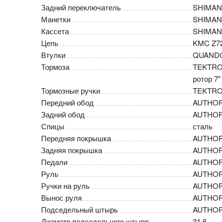
Задний переключатель
SHIMAN
Манетки
SHIMAN
Кассета
SHIMANO
Цепь
KMC Z7
Втулки
QUANDO 
Тормоза
TEKTRO 
ротор 7"
Тормозные ручки
TEKTRO 
Передний обод
AUTHOR
Задний обод
AUTHOR
Спицы
сталь
Передняя покрышка
AUTHOR 
Задняя покрышка
AUTHOR 
Педали
AUTHOR
Руль
AUTHOR 
Ручки на руль
AUTHOR 
Вынос руля
AUTHOR 
Подседельный штырь
AUTHOR
Диаметр подседельного штыря
31.6