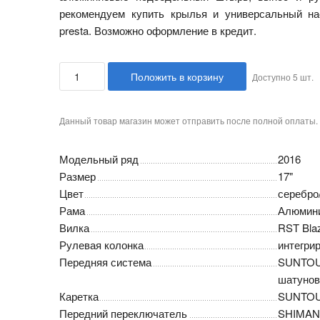
рекомендуем купить крылья и универсальный на
presta. Возможно оформление в кредит.
Положить в корзину
Доступно
5
шт.
Данный товар магазин может отправить после полной оплаты.
Модельный ряд
2016
Размер
17"
Цвет
серебро
Рама
Алюмини
Вилка
RST Blaz
Рулевая колонка
интегри
Передняя система
SUNTOUR
шатунов
Каретка
SUNTO
Передний переключатель
SHIMAN