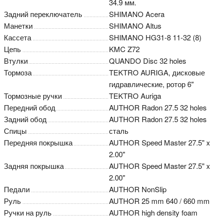
34.9 мм.
Задний переключатель
SHIMANO Acera
Манетки
SHIMANO Altus
Кассета
SHIMANO HG31-8 11-32 (8)
Цепь
KMC Z72
Втулки
QUANDO Disc 32 holes
Тормоза
TEKTRO AURIGA, дисковые
гидравлические, ротор 6"
Тормозные ручки
TEKTRO Auriga
Передний обод
AUTHOR Radon 27.5 32 holes
Задний обод
AUTHOR Radon 27.5 32 holes
Спицы
сталь
Передняя покрышка
AUTHOR Speed Master 27.5" x
2.00"
Задняя покрышка
AUTHOR Speed Master 27.5" x
2.00"
Педали
AUTHOR NonSlip
Руль
AUTHOR 25 mm 640 / 660 mm
Ручки на руль
AUTHOR high density foam